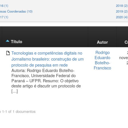
16 (1)
2018 (2)
sas Coordenadas (10)
2019 (2)
17 (1)
2020 (4)
Título
s
Autor
C
tachment
Rodrigo
Tecnologias e competências digitais no
Eduardo
nove
Jornalismo brasileiro: construção de um
Botelho-
protocolo de pesquisa em rede
Francisco
Autoria: Rodrigo Eduardo Botelho-
Francisco, Universidade Federal do
Paraná – UFPR. Resumo: O objetivo
deste artigo é discutir um protocolo de
[…]
 1-1 of 1 documentos