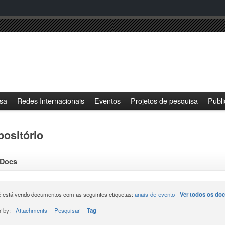
sa
Redes Internacionais
Eventos
Projetos de pesquisa
Publ
ositório
 Docs
 está vendo documentos com as seguintes etiquetas:
anais-de-evento
-
Ver todos os do
r by:
Attachments
Pesquisar
Tag