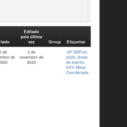
Editado
pela última
riado
vez
Group
Etiquetas
2 de
2 de
18º SBPJor
,
mbro de
novembro de
2020
,
Anais
2020
2020
de evento
,
XXV Mesa
Coordenada