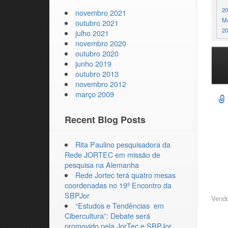
20
novembro 2021
Me
outubro 2021
20
julho 2021
novembro 2020
outubro 2020
junho 2019
outubro 2013
Ha
novembro 2012
at
março 2009
Recent Blog Posts
Rita Paulino pesquisadora da
Rede JORTEC em missão de
pesquisa na Alemanha
Rede Jortec terá quatro mesas
coordenadas no 19º Encontro da
SBPJor
Vendo
“Estudos‌ ‌e‌ ‌Tendências‌ ‌ em‌
‌Cibercultura”‌: Debate será
promovido pela JorTec e SBPJor