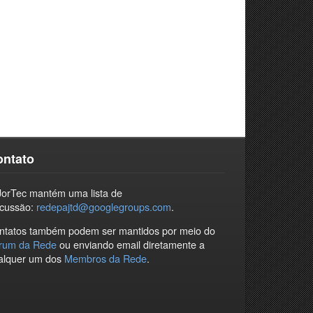
ontato
JorTec mantém uma lista de
scussão:
redepajtd@googlegroups.com
.
ntatos também podem ser mantidos por meio do
rum da Rede
ou enviando email diretamente a
alquer um dos
Membros da Rede
.