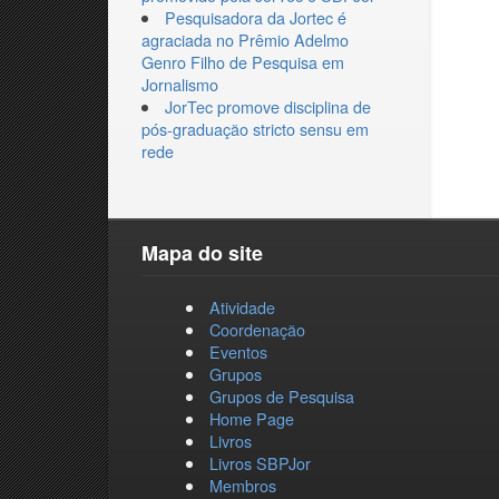
Pesquisadora da Jortec é
agraciada no Prêmio Adelmo
Genro Filho de Pesquisa em
Jornalismo
JorTec promove disciplina de
pós-graduação stricto sensu em
rede
Mapa do site
Atividade
Coordenação
Eventos
Grupos
Grupos de Pesquisa
Home Page
Livros
Livros SBPJor
Membros