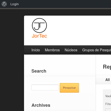
Sobre
Login
o
WordPress
Início
Membros
Núcleos
Grupos de Pesqui
Rep
Search
All
PESQUISAR
POR:
Você
Archives
Filte