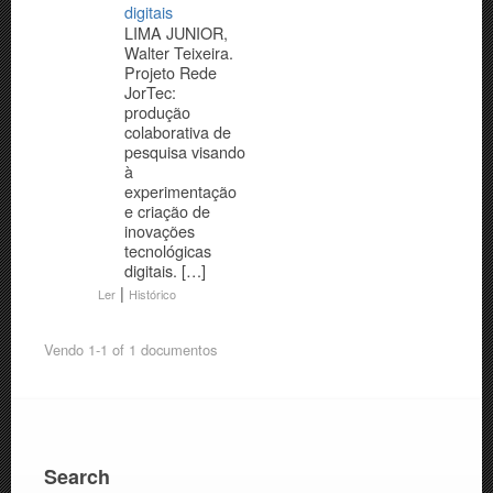
digitais
LIMA JUNIOR,
Walter Teixeira.
Projeto Rede
JorTec:
produção
colaborativa de
pesquisa visando
à
experimentação
e criação de
inovações
tecnológicas
digitais. […]
|
Ler
Histórico
Vendo 1-1 of 1 documentos
Search