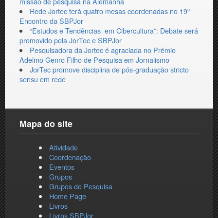
missão de pesquisa na Alemanha
Rede Jortec terá quatro mesas coordenadas no 19º
Encontro da SBPJor
“Estudos‌ ‌e‌ ‌Tendências‌ ‌ em‌ ‌Cibercultura”‌: Debate será
promovido pela JorTec e SBPJor
Pesquisadora da Jortec é agraciada no Prêmio
Adelmo Genro Filho de Pesquisa em Jornalismo
JorTec promove disciplina de pós-graduação stricto
sensu em rede
Mapa do site
Atividade
Coordenação
Eventos
Grupos
Grupos de Pesquisa
Home Page
Livros
Livros SBPJor