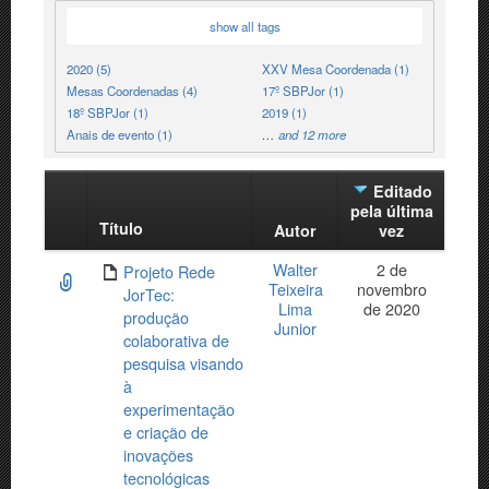
show all tags
2020 (5)
XXV Mesa Coordenada (1)
Mesas Coordenadas (4)
17º SBPJor (1)
18º SBPJor (1)
2019 (1)
Anais de evento (1)
…
and 12 more
Editado
pela última
Título
Has
Autor
vez
attachment
Walter
2 de
Projeto Rede
Teixeira
novembro
JorTec:
Lima
de 2020
produção
Junior
colaborativa de
pesquisa visando
à
experimentação
e criação de
inovações
tecnológicas